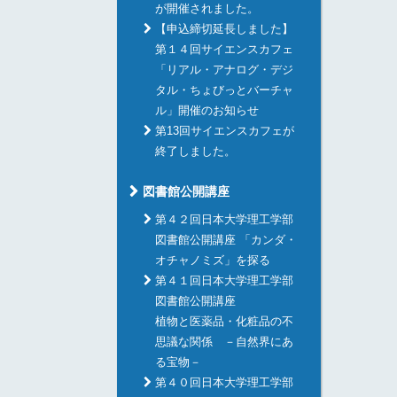
が開催されました。
【申込締切延長しました】
第１４回サイエンスカフェ
「リアル・アナログ・デジ
タル・ちょびっとバーチャ
ル」開催のお知らせ
第13回サイエンスカフェが
終了しました。
図書館公開講座
第４２回日本大学理工学部
図書館公開講座 「カンダ・
オチャノミズ」を探る
第４１回日本大学理工学部
図書館公開講座
植物と医薬品・化粧品の不
思議な関係 －自然界にあ
る宝物－
第４０回日本大学理工学部