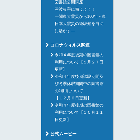
図書館公開講座
津波災害に備えよう！
―関東大震災から100年～東
日本大震災の経験知を自助
に活かす―
コロナウィルス関連
令和４年度後期の図書館の
利用について【１月２７日
更新】
令和４年度後期試験期間及
び冬季休暇期間中の図書館
の利用について
【１２月６日更新】
令和４年度後期の図書館の
利用について【１０月１１
日更新】
公式ムービー