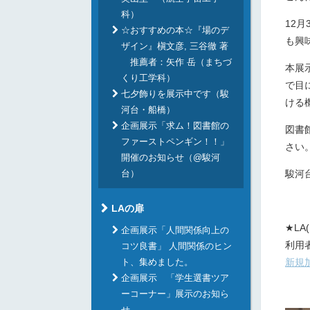
科）
12
☆おすすめの本☆『場のデ
も興
ザイン』槇文彦, 三谷徹 著
推薦者：矢作 岳（まちづ
本展
くり工学科）
で目
七夕飾りを展示中です（駿
ける
河台・船橋）
企画展示「求ム！図書館の
図書
ファーストペンギン！！」
さい
開催のお知らせ（@駿河
台）
駿河
LAの扉
★LA(
企画展示「人間関係向上の
利用
コツ良書」 人間関係のヒン
ト、集めました。
新規
企画展示 「学生選書ツア
ーコーナー」展示のお知ら
せ