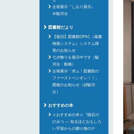
企画展示『しおり展示』
＠駿河台
図書館だより
【復旧】図書館OPAC（蔵書
検索システム）システム障
害のお知らせ
七夕飾りを展示中です（駿
河台・船橋）
企画展示「求ム！図書館の
ファーストペンギン！！」
開催のお知らせ（@駿河
台）
おすすめの本
☆おすすめの本☆『隕石の
ひみつ ― 知るほどおもしろ
い宇宙からの贈り物のナ