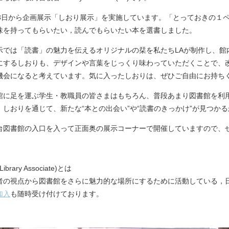
月3日から企画展示「しおり展示」を実施しています。「とっておきの１
味を持ってもらいたい，読んでもらいたい本を選書しました。
示では「読書」の魅力を伝えるオリジナルの栞を私たちLAが制作し、館
にするしおりも、デザインや言葉をじっくり味わっていただくことで、
機会になると考えています。気に入ったしおりは、ぜひご自由にお持ち
館に足を運ぶ学生・教職員の皆さまはもちろん、普段あまり図書館を利
。しおりを通じて、新たな“本との出会い”や“読書のきっかけ”が見つか
台図書館の入口を入って正面奥の展示コーナーで開催していますので、
Library Associate)とは
者の視点から図書館をさらに魅力的な場所にするために活動している，
加入
も随時受け付けております。