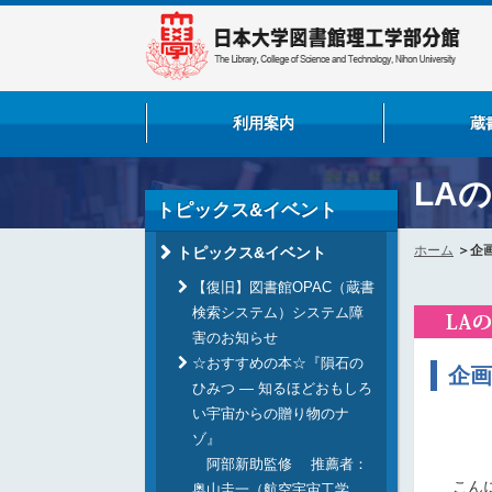
利用案内
蔵
LA
トピックス&イベント
ホーム
企
トピックス&イベント
【復旧】図書館OPAC（蔵書
検索システム）システム障
害のお知らせ
☆おすすめの本☆『隕石の
企画
ひみつ ― 知るほどおもしろ
い宇宙からの贈り物のナ
ゾ』
阿部新助監修 推薦者：
こんに
奥山圭一（航空宇宙工学