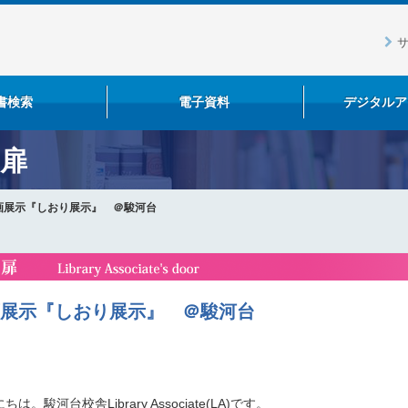
書検索
電子資料
デジタルア
の扉
画展示『しおり展示』 ＠駿河台
展示『しおり展示』 ＠駿河台
ちは。駿河台校舎Library Associate(LA)です。