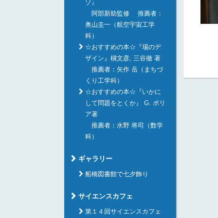
ゾ』
阿部新助監修 推薦者：
奥山圭一（航空宇宙工学
科）
☆おすすめの本☆『場のデ
ザイン』槇文彦, 三谷徹 著
推薦者：矢作 岳（まちづ
くり工学科）
☆おすすめの本☆『いかに
して問題をとくか』 G. ポリ
ア著
推薦者：水野 将司（数学
科）
ギャラリー
船橋図書館で七夕飾り
サイエンスカフェ
第１４回サイエンスカフェ